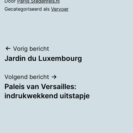
Door
Parijs Stedenreis.nl
Gecategoriseerd als
Vervoer
Bericht
Vorig bericht
Jardin du Luxembourg
navigatie
Volgend bericht
Paleis van Versailles:
indrukwekkend uitstapje